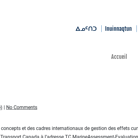
Inuinnaqtun
ᐃᓄᑦᑎᑐ
Accueil
e)
|
No Comments
s concepts et des cadres internationaux de gestion des effets cu
e Transport Canada à l’adresse
TC.MarineAssessment-Evaluation