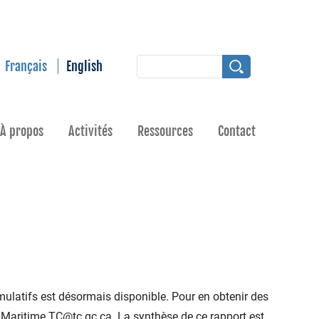
Français
English
À propos
Activités
Ressources
Contact
mulatifs est désormais disponible. Pour en obtenir des
Maritime.TC@tc.gc.ca
. La synthèse de ce rapport est