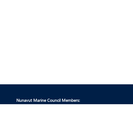
Nunavut Marine Council Members:
Conseil de gestion des ressources fauniques du Nunavut
Commission d’aménagement du Nunavut
Commission du Nunavut chargée de l’impact des répercussions
Office des eaux du Nunavut