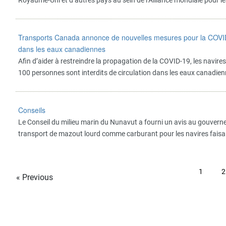
Royaume-Uni et d’autres pays au sein de l’Alliance mondiale pour l
Transports Canada annonce de nouvelles mesures pour la COVID-19
dans les eaux canadiennes
Afin d’aider à restreindre la propagation de la COVID-19, les navire
100 personnes sont interdits de circulation dans les eaux canadie
Conseils
Le Conseil du milieu marin du Nunavut a fourni un avis au gouvernem
transport de mazout lourd comme carburant pour les navires faisan
1
2
« Previous