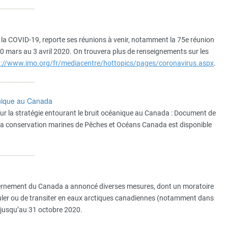
de la COVID-19, reporte ses réunions à venir, notamment la 75e réunion
30 mars au 3 avril 2020. On trouvera plus de renseignements sur les
p://www.imo.org/fr/mediacentre/hottopics/pages/coronavirus.aspx
.
anique au Canada
ur la stratégie entourant le bruit océanique au Canada : Document de
 de la conservation marines de Pêches et Océans Canada est disponible
ouvernement du Canada a annoncé diverses mesures, dont un moratoire
irculer ou de transiter en eaux arctiques canadiennes (notamment dans
, jusqu’au 31 octobre 2020.