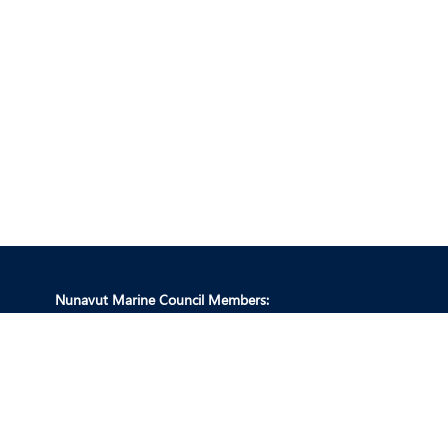
Nunavut Marine Council Members:
Conseil de gestion des ressources fauniques du Nunavut
Commission d’aménagement du Nunavut
Commission du Nunavut chargée de l’impact des répercussions
Office des eaux du Nunavut