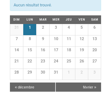
vues
Aucun résultat trouvé.
vues
évènement
Calendrier
DIM
LUN
MAR
MER
JEU
VEN
SAM
Évènements
Calendrier
31
1
2
3
4
5
6
de
de
Évènements
7
8
9
10
11
12
13
Évènements
14
15
16
17
18
19
20
21
22
23
24
25
26
27
28
29
30
31
1
2
3
«
décembre
février
»