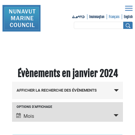
Inuinnaqtun
Français
English
ᐃᓄᑦᑎᑐ
Évènements en janvier 2024
Recherche
AFFICHER LA RECHERCHE DES ÉVÈNEMENTS
et
OPTIONS D’AFFICHAGE
Navigation
navigation
Mois
de
de